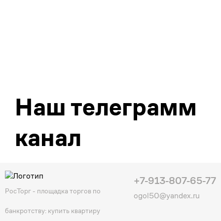
Наш телеграмм
канал
+7-913-807-65-77
РосТорг - площадка торгов по
ogol50@yandex.ru
банкротству: купить квартиру