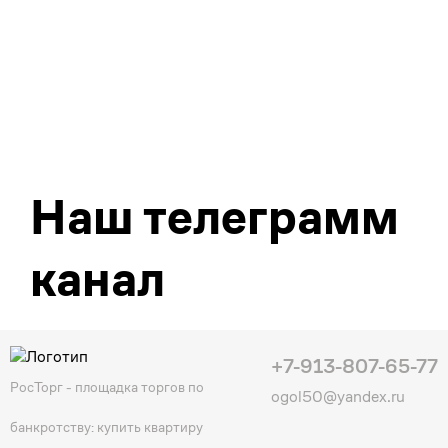
Наш телеграмм
канал
+7-913-807-65-77
РосТорг - площадка торгов по
ogol50@yandex.ru
банкротству: купить квартиру