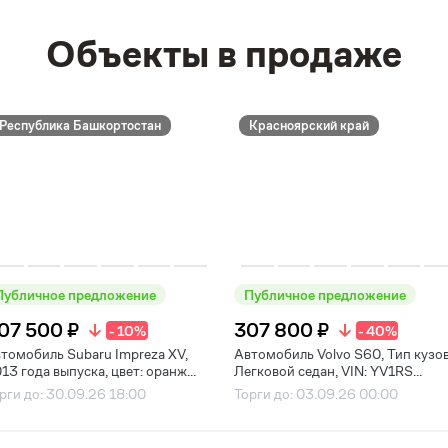
Объекты в продаже
Республика Башкортостан
Красноярский край
Публичное предложение
Публичное предложение
07 500 ₽
307 800 ₽
- 10%
- 40%
томобиль Subaru Impreza XV,
Автомобиль Volvo S60, Тип кузов
13 года выпуска, цвет: оранж...
Легковой седан, VIN: YV1RS...
рги до: 30.09.26 18:00
Торги до: 03.09.26 00:00