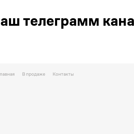
аш телеграмм кан
лавная
В продаже
Контакты