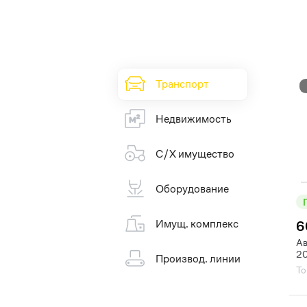
Транспорт
Недвижимость
С/Х имущество
Оборудование
Имущ. комплекс
6
Ав
20
Производ. линии
То