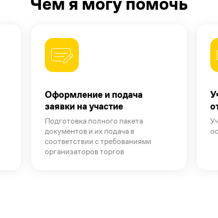
Чем я могу помочь
Оформление и подача
У
заявки на участие
о
Подготовка полного пакета
Уч
документов и их подача в
о
соответствии с требованиями
организаторов торгов