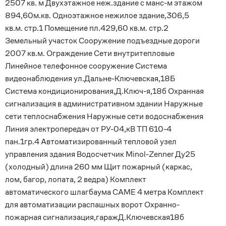
2507 кв. м Двухэтажное неж.здание с манс-м этажом
894,60м.кв. Одноэтажное нежилое здание,306,5
кв.м. стр.1 Помещение пл.429,60 кв.м. стр.2
Земельный участок Сооружение подъездные дороги
2007 кв.м. Ограждение Сети внутритепловые
Линейное телефонное сооружение Система
видеонаблюдения ул.Дальне-Ключевская,18Б
Система кондиционирования,Д.Ключ-я,18б Охранная
сигнализация в административном здании Наружные
сети теплоснабжения Наружные сети водоснабжения
Линия электропередач от РУ-04,кВ ТП 610-4
пан.1гр.4 Автоматизированный тепловой узел
управления здания Водосчетчик Minol-Zenner Ду25
(холодный) длина 260 мм Щит пожарный (каркас,
лом, багор, лопата, 2 ведра) Комплект
автоматического шлагбаума CAME 4 метра Комплект
для автоматизации распашных ворот Охранно-
пожарная сигнализация,гаражД.Ключевская18б