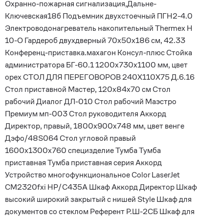
Охранно-пожарная сигнализация,Дальне-
Ключевская18б Подъемник двухстоечный ПГН2-4.0
Электроводонагреватель накопительный Thermex H
10-O Гардероб двухдверный 70х50х186 см, 42.33
Конференц-приставка.махагон Консул-плюс Стойка
администратора БГ-60.1 1200х730х1100 мм, цвет
орех СТОЛ ДЛЯ ПЕРЕГОВОРОВ 240Х110Х75 Д.6.16
Стол приставной Мастер, 120х84х70 см Стол
рабочий Диалог ДЛ-010 Стол рабочий Маэстро
Премиум мп-003 Стол руководителя Аккорд
Директор, правый, 1800х900х748 мм, цвет венге
Дэфо/48S064 Стол угловой правый
1600х1300х760 специзделие Тумба Тумба
приставная Тумба приставная серия Аккорд
Устройство многофункциональное Color LaserJet
CM2320fxi HP/C435A Шкаф Аккорд Директор Шкаф
высокий широкий закрытый с нишей Style Шкаф для
документов со стеклом Референт Р.Ш-2СБ Шкаф для