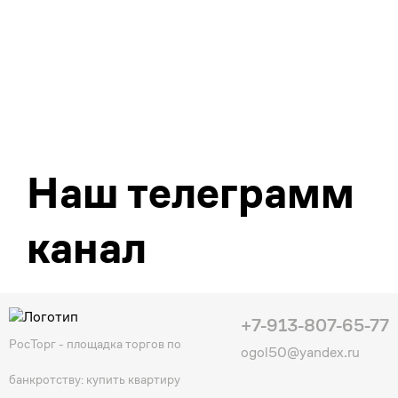
Наш телеграмм
канал
+7-913-807-65-77
РосТорг - площадка торгов по
ogol50@yandex.ru
банкротству: купить квартиру