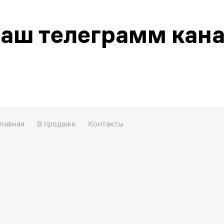
аш телеграмм кан
лавная
В продаже
Контакты