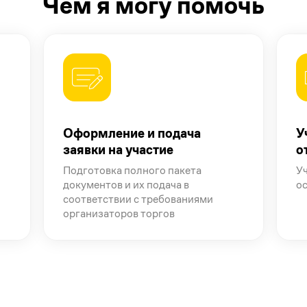
Чем я могу помочь
Оформление и подача
У
заявки на участие
о
Подготовка полного пакета
Уч
документов и их подача в
о
соответствии с требованиями
организаторов торгов