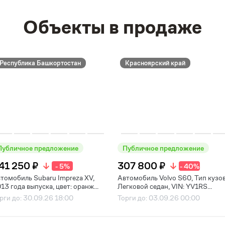
Объекты в продаже
Республика Башкортостан
Красноярский край
Публичное предложение
Публичное предложение
41 250 ₽
307 800 ₽
- 5%
- 40%
томобиль Subaru Impreza XV,
Автомобиль Volvo S60, Тип кузов
13 года выпуска, цвет: оранж...
Легковой седан, VIN: YV1RS...
рги до: 30.09.26 18:00
Торги до: 03.09.26 00:00