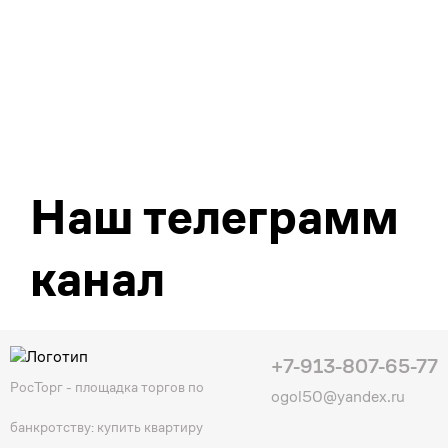
Наш телеграмм
канал
+7-913-807-65-77
РосТорг - площадка торгов по
ogol50@yandex.ru
банкротству: купить квартиру