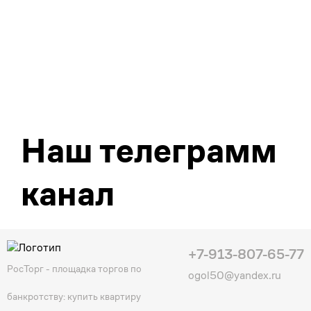
Наш телеграмм
канал
+7-913-807-65-77
РосТорг - площадка торгов по
ogol50@yandex.ru
банкротству: купить квартиру