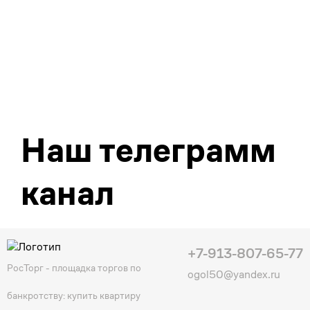
Наш телеграмм
канал
+7-913-807-65-77
РосТорг - площадка торгов по
ogol50@yandex.ru
банкротству: купить квартиру