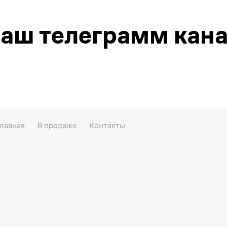
аш телеграмм кан
лавная
В продаже
Контакты