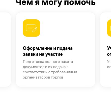
Чем я могу помочь
Оформление и подача
У
заявки на участие
о
Подготовка полного пакета
Уч
документов и их подача в
о
соответствии с требованиями
организаторов торгов