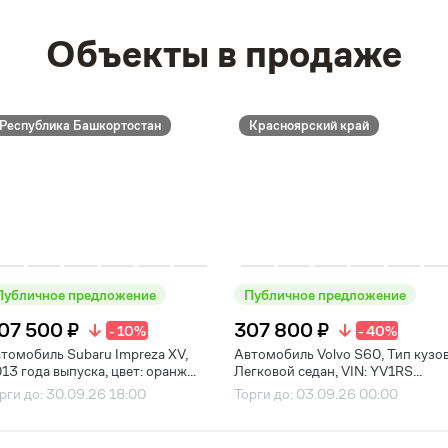
Объекты в продаже
Республика Башкортостан
Красноярский край
Публичное предложение
Публичное предложение
07 500 ₽
307 800 ₽
- 10%
- 40%
томобиль Subaru Impreza XV,
Автомобиль Volvo S60, Тип кузов
13 года выпуска, цвет: оранж...
Легковой седан, VIN: YV1RS...
рги до: 30.09.26 18:00
Торги до: 03.09.26 00:00