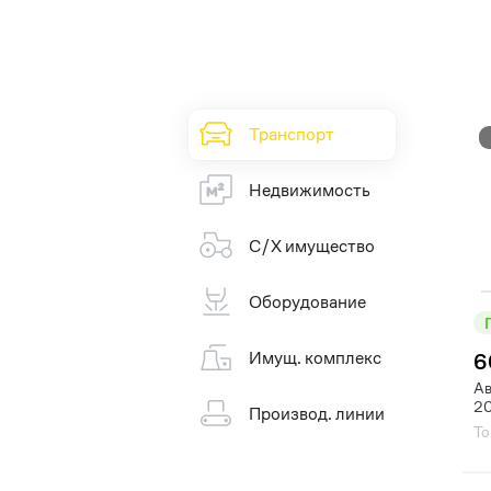
Транспорт
Недвижимость
С/Х имущество
Оборудование
Имущ. комплекс
6
Ав
20
Производ. линии
То