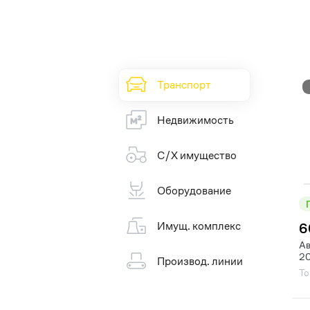
Транспорт
Недвижимость
С/Х имущество
Оборудование
Имущ. комплекс
6
Ав
20
Производ. линии
То