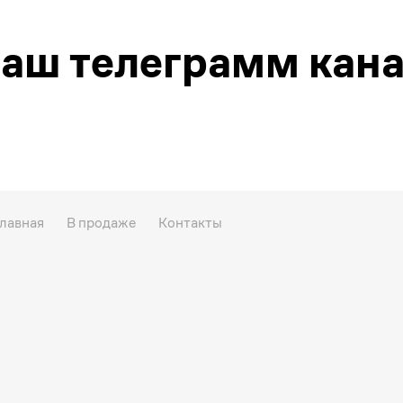
аш телеграмм кан
лавная
В продаже
Контакты