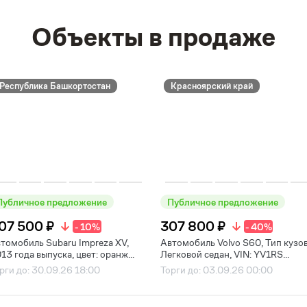
Объекты в продаже
Республика Башкортостан
Красноярский край
Публичное предложение
Публичное предложение
07 500 ₽
307 800 ₽
- 10%
- 40%
томобиль Subaru Impreza XV,
Автомобиль Volvo S60, Тип кузов
13 года выпуска, цвет: оранж...
Легковой седан, VIN: YV1RS...
рги до: 30.09.26 18:00
Торги до: 03.09.26 00:00