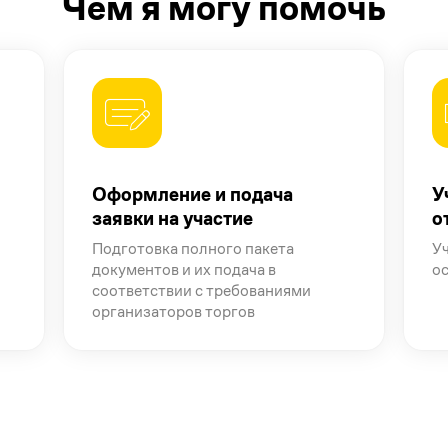
Чем я могу помочь
Оформление и подача
У
заявки на участие
о
Подготовка полного пакета
Уч
документов и их подача в
о
соответствии с требованиями
организаторов торгов