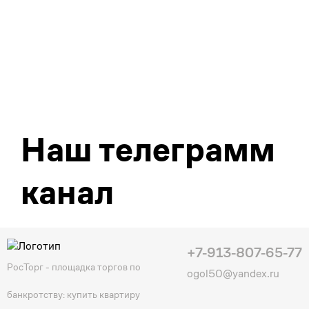
Наш телеграмм
канал
+7-913-807-65-77
РосТорг - площадка торгов по
ogol50@yandex.ru
банкротству: купить квартиру